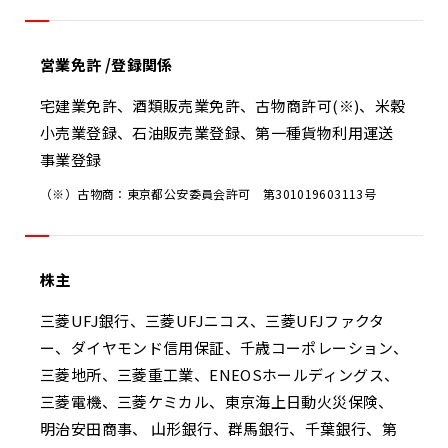
営業免許 /登録関係
宅建業免許、酒類販売業免許、古物商許可(※)、米穀
小売業登録、石油販売業登録、第一種貨物利用運送
事業登録
（※）古物商：東京都公安委員会許可 第301019603113号
株主
三菱UFJ銀行、三菱UFJニコス、三菱UFJファクタ
ー、ダイヤモンド信用保証、千歳コーポレーション、
三菱地所、三菱重工業、ENEOSホールディングス、
三菱電機、三菱ケミカル、東京海上日動火災保険、
明治安田商事、 山形銀行、群馬銀行、千葉銀行、第